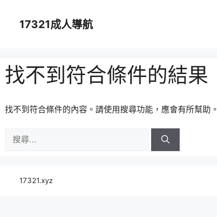
跳
至
17321成人導航
主
要
內
容
找不到符合條件的結果
找不到符合條件的內容。請使用搜尋功能，應會有所幫助
搜
尋:
17321.xyz