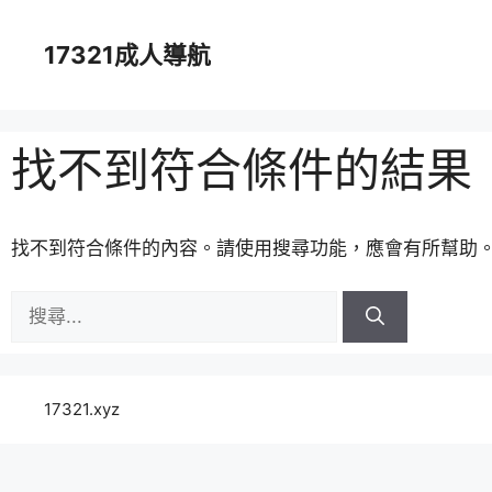
跳
至
17321成人導航
主
要
內
容
找不到符合條件的結果
找不到符合條件的內容。請使用搜尋功能，應會有所幫助
搜
尋:
17321.xyz