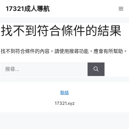
跳
17321成人導航
M
至
主
要
找不到符合條件的結果
內
容
找不到符合條件的內容。請使用搜尋功能，應會有所幫助。
搜
尋:
聯絡
17321.xyz