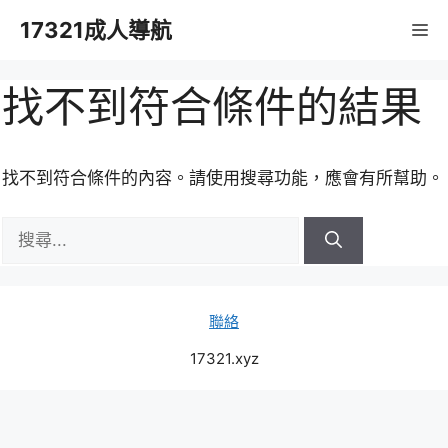
跳
17321成人導航
M
至
主
要
找不到符合條件的結果
內
容
找不到符合條件的內容。請使用搜尋功能，應會有所幫助。
搜
尋:
聯絡
17321.xyz