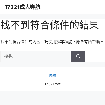
跳
17321成人導航
M
至
主
要
找不到符合條件的結果
內
容
找不到符合條件的內容。請使用搜尋功能，應會有所幫助。
搜
尋:
聯絡
17321.xyz