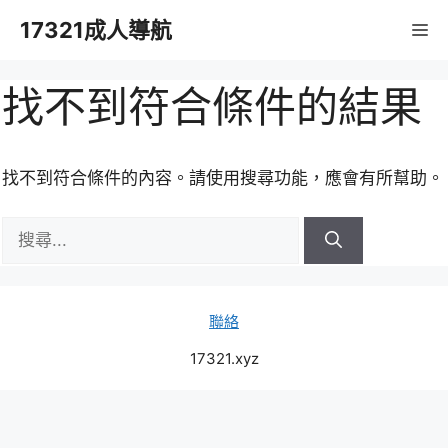
跳
17321成人導航
M
至
主
要
找不到符合條件的結果
內
容
找不到符合條件的內容。請使用搜尋功能，應會有所幫助。
搜
尋:
聯絡
17321.xyz