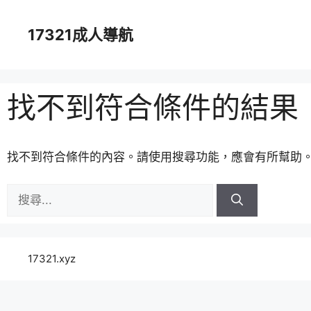
跳
至
17321成人導航
主
要
內
容
找不到符合條件的結果
找不到符合條件的內容。請使用搜尋功能，應會有所幫助
搜
尋:
17321.xyz