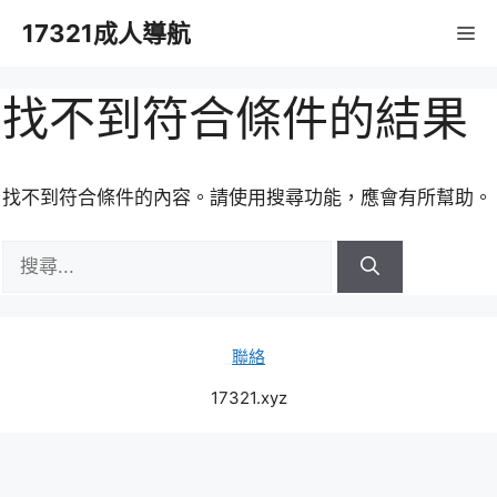
跳
17321成人導航
M
至
主
要
找不到符合條件的結果
內
容
找不到符合條件的內容。請使用搜尋功能，應會有所幫助。
搜
尋:
聯絡
17321.xyz