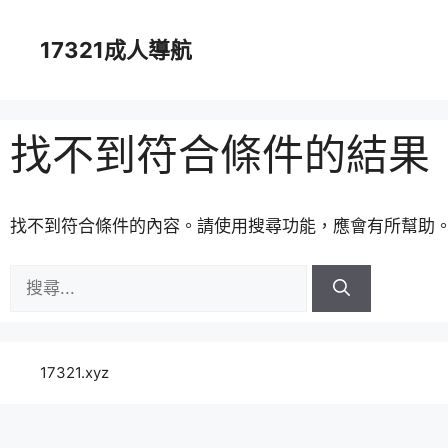
跳
至
17321成人導航
主
要
內
容
找不到符合條件的結果
找不到符合條件的內容。請使用搜尋功能，應會有所幫助
搜
尋:
17321.xyz