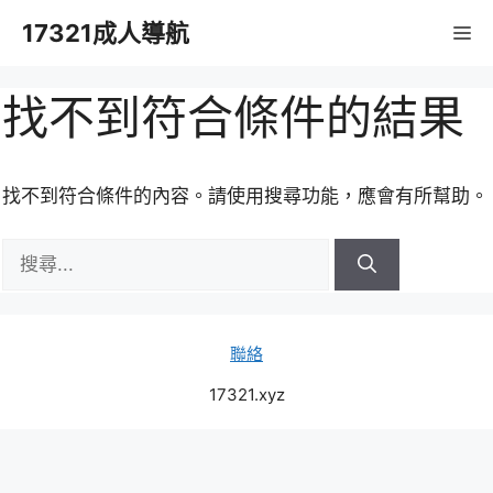
跳
17321成人導航
M
至
主
要
找不到符合條件的結果
內
容
找不到符合條件的內容。請使用搜尋功能，應會有所幫助。
搜
尋:
聯絡
17321.xyz