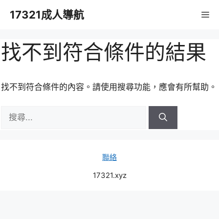
跳
17321成人導航
M
至
主
要
找不到符合條件的結果
內
容
找不到符合條件的內容。請使用搜尋功能，應會有所幫助。
搜
尋:
聯絡
17321.xyz