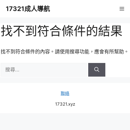
跳
17321成人導航
M
至
主
要
找不到符合條件的結果
內
容
找不到符合條件的內容。請使用搜尋功能，應會有所幫助。
搜
尋:
聯絡
17321.xyz