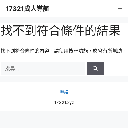
跳
17321成人導航
M
至
主
要
找不到符合條件的結果
內
容
找不到符合條件的內容。請使用搜尋功能，應會有所幫助。
搜
尋:
聯絡
17321.xyz