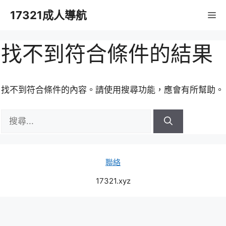
跳
17321成人導航
M
至
主
要
找不到符合條件的結果
內
容
找不到符合條件的內容。請使用搜尋功能，應會有所幫助。
搜
尋:
聯絡
17321.xyz