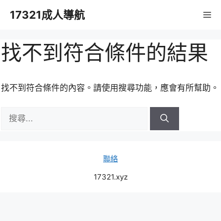
跳
17321成人導航
M
至
主
要
找不到符合條件的結果
內
容
找不到符合條件的內容。請使用搜尋功能，應會有所幫助。
搜
尋:
聯絡
17321.xyz