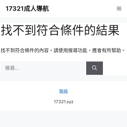
跳
17321成人導航
M
至
主
要
找不到符合條件的結果
內
容
找不到符合條件的內容。請使用搜尋功能，應會有所幫助。
搜
尋:
聯絡
17321.xyz