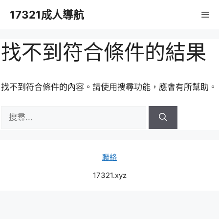
跳
17321成人導航
M
至
主
要
找不到符合條件的結果
內
容
找不到符合條件的內容。請使用搜尋功能，應會有所幫助。
搜
尋:
聯絡
17321.xyz