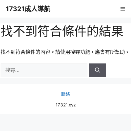
跳
17321成人導航
M
至
主
要
找不到符合條件的結果
內
容
找不到符合條件的內容。請使用搜尋功能，應會有所幫助。
搜
尋:
聯絡
17321.xyz