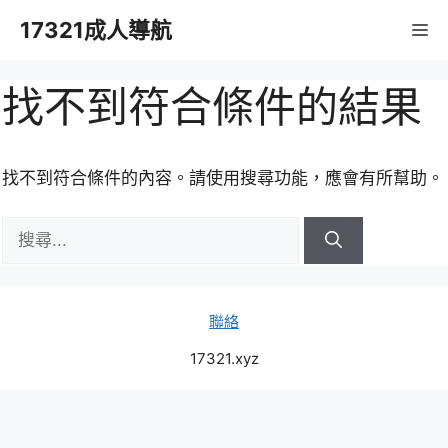
跳
17321成人導航
M
至
主
要
找不到符合條件的結果
內
容
找不到符合條件的內容。請使用搜尋功能，應會有所幫助。
搜
尋:
聯絡
17321.xyz