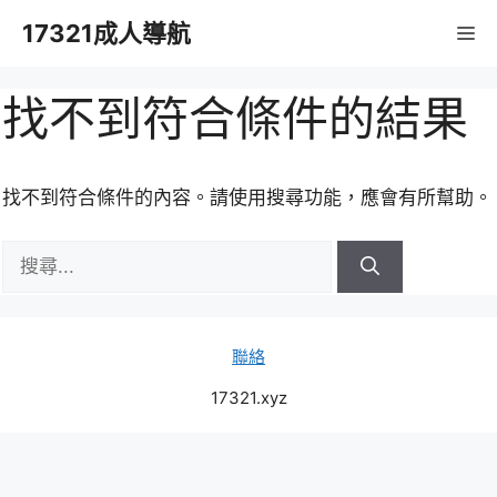
跳
17321成人導航
M
至
主
要
找不到符合條件的結果
內
容
找不到符合條件的內容。請使用搜尋功能，應會有所幫助。
搜
尋:
聯絡
17321.xyz