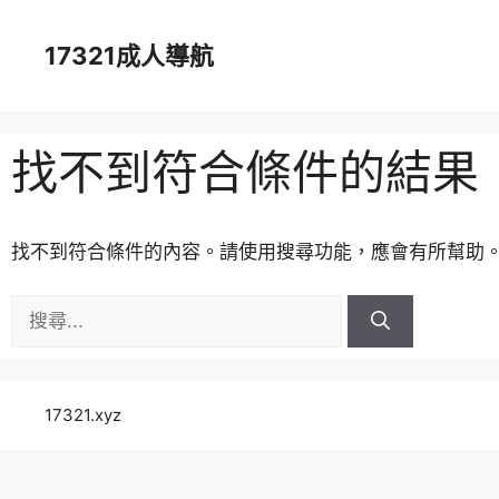
跳
至
17321成人導航
主
要
內
容
找不到符合條件的結果
找不到符合條件的內容。請使用搜尋功能，應會有所幫助
搜
尋:
17321.xyz