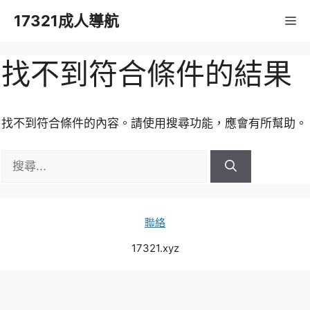
跳
17321成人導航
M
至
主
要
找不到符合條件的結果
內
容
找不到符合條件的內容。請使用搜尋功能，應會有所幫助。
搜
尋:
聯絡
17321.xyz