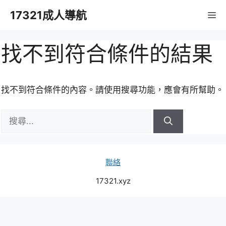
跳
17321成人導航
M
至
主
要
找不到符合條件的結果
內
容
找不到符合條件的內容。請使用搜尋功能，應會有所幫助。
搜
尋:
聯絡
17321.xyz