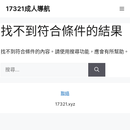
跳
17321成人導航
M
至
主
要
找不到符合條件的結果
內
容
找不到符合條件的內容。請使用搜尋功能，應會有所幫助。
搜
尋:
聯絡
17321.xyz