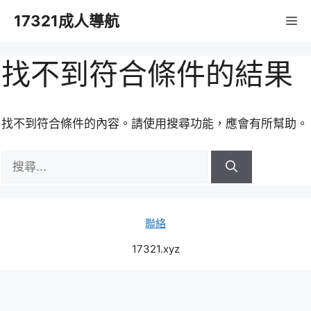
跳
17321成人導航
M
至
主
要
找不到符合條件的結果
內
容
找不到符合條件的內容。請使用搜尋功能，應會有所幫助。
搜
尋:
聯絡
17321.xyz